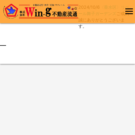
2024/10/6
〈垂水区〉リベ
コ
ール舞子ガーデンズ
ご成約
ン
誠にありがとうございま
メインメ
テ
す。
ニュー
ン
ツ
へ
最終更新日:2024/10/06
ス
キ
ッ
プ