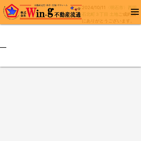
2024/10/11
〈明石市〉西明
コ
石北町３丁目 土地
ご成約誠
ン
にありがとうございます。
メインメ
テ
ニュー
ン
ツ
へ
最終更新日:2024/10/11
ス
キ
ッ
プ