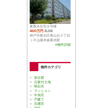
東垂水住宅８号棟
400万円
3LDK
神戸市垂水区青山台５丁目
ＪＲ山陽本線垂水駅
→物件詳細
物件カテゴリ
加古郡
古家付土地
明石市
マンション
中央区
戸建て
兵庫区
北区