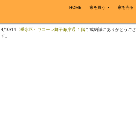
コンテンツへスキップ
HOME
家を買う
家を売る
4/10/14
〈垂水区〉ワコーレ舞子海岸通 １階
ご成約誠にありがとうご
ます。