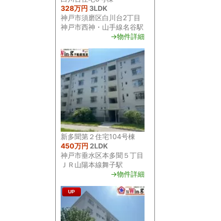
328万円
3LDK
神戸市須磨区白川台2丁目
神戸市西神・山手線名谷駅
→物件詳細
新多聞第２住宅104号棟
450万円
2LDK
神戸市垂水区本多聞５丁目
ＪＲ山陽本線舞子駅
→物件詳細
UP