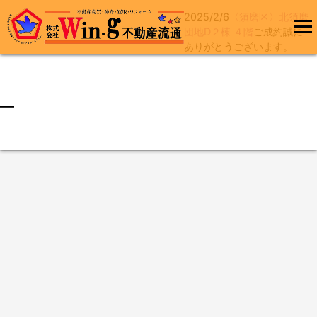
2025/2/6
〈須磨区〉北須磨
コ
団地D２棟 ４階
ご成約誠に
ン
ありがとうございます。
メインメ
テ
ニュー
ン
ツ
へ
最終更新日:2025/02/06
ス
キ
ッ
プ