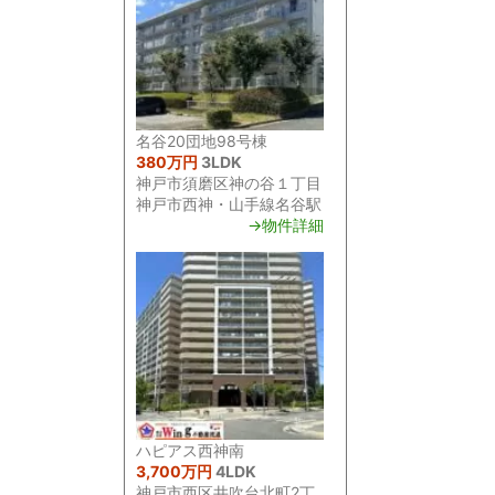
名谷20団地98号棟
380万円
3LDK
神戸市須磨区神の谷１丁目
神戸市西神・山手線名谷駅
→物件詳細
ハピアス西神南
3,700万円
4LDK
神戸市西区井吹台北町2丁