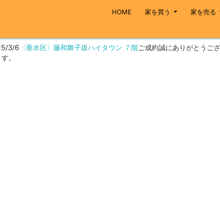
コンテンツへスキップ
HOME
家を買う
家を売る
5/3/6
〈垂水区〉藤和舞子坂ハイタウン ７階
ご成約誠にありがとうご
ます。