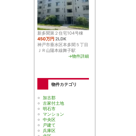
新多聞第２住宅104号棟
450万円
2LDK
神戸市垂水区本多聞５丁目
ＪＲ山陽本線舞子駅
→物件詳細
物件カテゴリ
加古郡
古家付土地
明石市
マンション
中央区
戸建て
兵庫区
北区