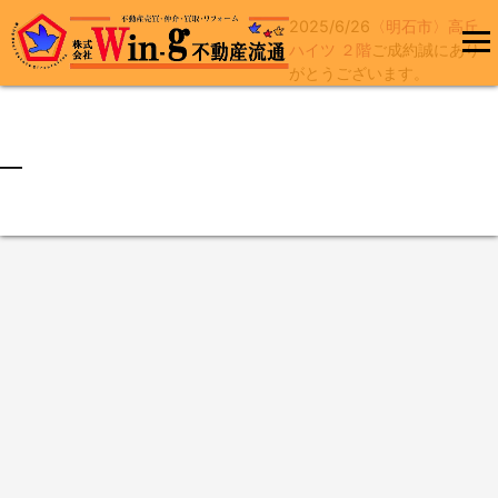
2025/6/26
〈明石市〉高丘
コ
ハイツ ２階
ご成約誠にあり
ン
がとうございます。
メインメ
テ
ニュー
ン
ツ
へ
最終更新日:2025/06/27
ス
キ
ッ
プ