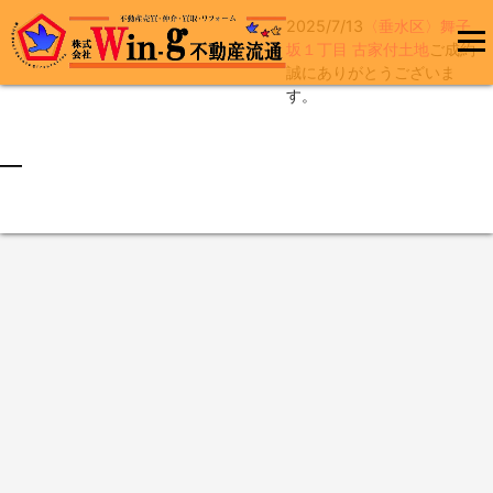
2025/7/13
〈垂水区〉舞子
コ
坂１丁目 古家付土地
ご成約
ン
誠にありがとうございま
メインメ
テ
す。
ニュー
ン
ツ
へ
最終更新日:2025/07/13
ス
キ
ッ
プ