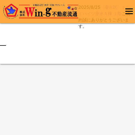
2025/8/25
〈垂水区〉ドル
コ
ミハイツ垂水Ａ棟 １階
ご成
ン
約誠にありがとうございま
メインメ
テ
す。
ニュー
ン
ツ
へ
最終更新日:2025/08/25
ス
キ
ッ
プ