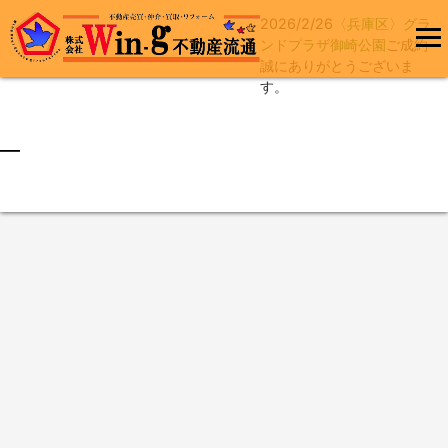
2026/2/26
〈兵庫区〉グラ
コ
ンドプラザ御崎公園
ご成約
ン
誠にありがとうございま
メインメ
テ
す。
ニュー
ン
ツ
へ
最終更新日:2026/02/26
ス
キ
ッ
プ