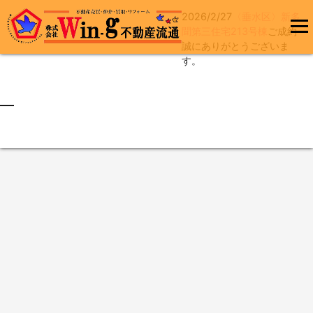
2026/2/27
〈垂水区〉新多
コ
聞第三住宅213号棟
ご成約
ン
誠にありがとうございま
メインメ
テ
す。
ニュー
ン
ツ
へ
最終更新日:2026/02/27
ス
キ
ッ
プ