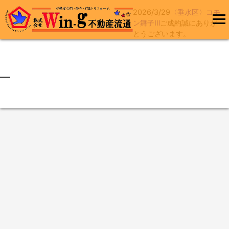
2026/3/29
〈垂水区〉コモ
コ
ン舞子Ⅲ
ご成約誠にありが
ン
とうございます。
メインメ
テ
ニュー
ン
ツ
へ
最終更新日:2026/03/29
ス
キ
ッ
プ