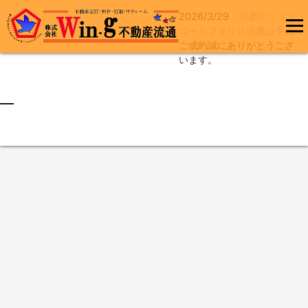
2026/3/29
〈須磨区〉リブ
コ
コートフェリス須磨山手台
ン
ご成約誠にありがとうござ
メインメ
テ
います。
ニュー
ン
ツ
へ
最終更新日:2026/03/29
ス
キ
ッ
プ