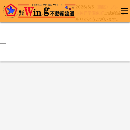
2026/6/5
〈西区〉プレミス
コ
ト神戸学園東町
ご成約誠に
ン
ありがとうございます。
メインメ
テ
ニュー
ン
ツ
へ
最終更新日:2026/06/05
ス
キ
ッ
プ