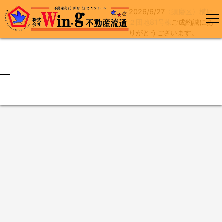
2026/6/27
〈須磨区〉横尾
コ
２団地81号棟
ご成約誠にあ
ン
りがとうございます。
メインメ
テ
ニュー
ン
ツ
へ
最終更新日:2026/06/27
ス
キ
ッ
プ