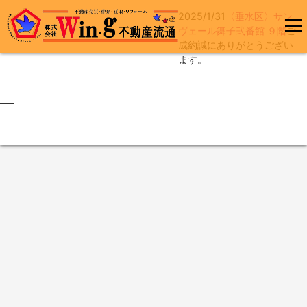
2025/1/31
〈垂水区〉サン
コ
ヴェール舞子弐番館 ９階
ご
ン
成約誠にありがとうござい
メインメ
テ
ます。
ニュー
ン
ツ
へ
最終更新日:2025/01/31
ス
キ
ッ
プ