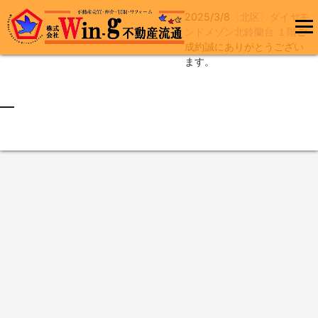
2025/3/8
〈北区〉ダイヤモ
コ
ンドメゾン北鈴蘭台 １階
ご
ン
成約誠にありがとうござい
メインメ
テ
ます。
ニュー
ン
ツ
へ
最終更新日:2025/03/08
ス
キ
ッ
プ