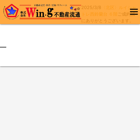
2025/3/8
〈北区〉ルイシャ
コ
トレ西鈴蘭台 ６階
ご成約誠
ン
にありがとうございます。
メインメ
テ
ニュー
ン
ツ
へ
最終更新日:2025/03/08
ス
キ
ッ
プ