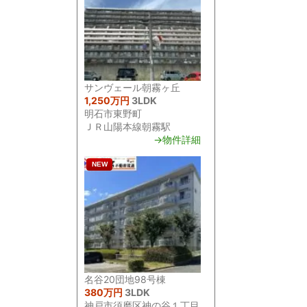
サンヴェール朝霧ヶ丘
1,250万円
3LDK
明石市東野町
ＪＲ山陽本線朝霧駅
→物件詳細
NEW
名谷20団地98号棟
380万円
3LDK
神戸市須磨区神の谷１丁目