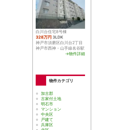
白川台住宅8号棟
328万円
3LDK
神戸市須磨区白川台2丁目
神戸市西神・山手線名谷駅
→物件詳細
物件カテゴリ
加古郡
古家付土地
明石市
マンション
中央区
戸建て
兵庫区
北区