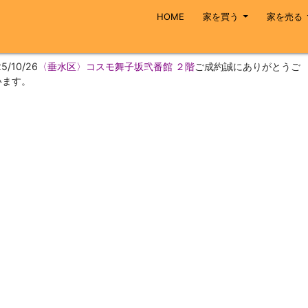
コンテンツへスキップ
HOME
家を買う
家を売る
5/10/26
〈垂水区〉コスモ舞子坂弐番館 ２階
ご成約誠にありがとうご
います。