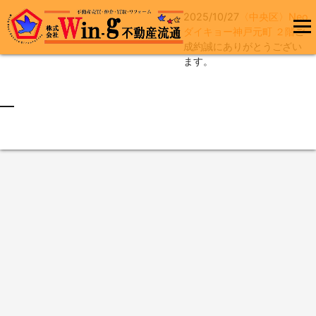
2025/10/27
〈中央区〉Neo
コ
ダイキョー神戸元町 ２階
ご
ン
成約誠にありがとうござい
メインメ
テ
ます。
ニュー
ン
ツ
へ
最終更新日:2025/10/30
ス
キ
ッ
プ