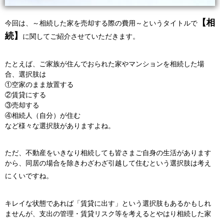
【相
今回は、～相続した家を売却する際の費用～
というタイトルで
続】
に関して
ご紹介させていただきます。
たとえば、ご家族が住んでおられた
家やマンションを相続した場
合、選択肢は
①空家のまま放置する
②賃貸にする
③売却する
④相続人（自分）が住む
など様々な選択肢がありますよね。
ただ、不動産をいきなり相続しても
皆さまご自身の生活があります
から、
同居の場合を除きわざわざ引越して住むという選択肢は考え
にくいですね。
キレイな状態であれば「賃貸に出す」という
選択肢もあるかもしれ
ませんが、
支出の管理・賃貸リスク等を考えると
やはり相続した家