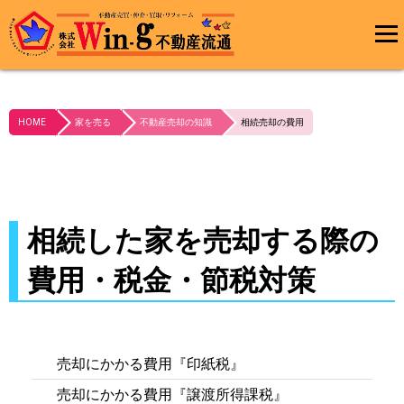
メインメ
ニュー
最終更新日:2023/10/03
HOME
家を売る
不動産売却の知識
相続売却の費用
相続した家を売却する際の
費用・税金・節税対策
売却にかかる費用『印紙税』
売却にかかる費用『譲渡所得課税』