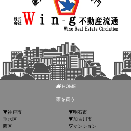
HOME
家を買う
▼神戸市
▼明石市
垂水区
▼加古川市
西区
▽マンション